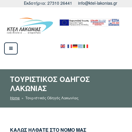
Μετάβαση
Εκδοτήρια: 27310 26441
info@ktel-lakonias.gr
στο
περιεχόμενο
ΚΤΕΛ ΛΑΚΩΝΙΑΣ
ΤΟΥΡΙΣΤΙΚΌΣ ΟΔΗΓΌΣ
ΛΑΚΩΝΊΑΣ
Home
» Τουριστικός Οδηγός Λακωνίας
ΚΑΛΩΣ ΗΛΘΑΤΕ ΣΤΟ ΝΟΜΟ ΜΑΣ