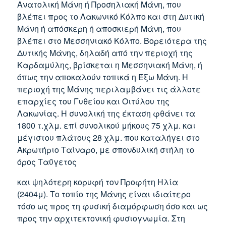
Ανατολική Μάνη ή Προσηλιακή Μάνη, που
βλέπει προς το Λακωνικό Κόλπο και στη Δυτική
Μάνη ή απόσκερη ή αποσκιερή Μάνη, που
βλέπει στο Μεσσηνιακό Κόλπο. Βορειότερα της
Δυτικής Μάνης, δηλαδή από την περιοχή της
Καρδαμύλης, βρίσκεται η Μεσσηνιακή Μάνη, ή
όπως την αποκαλούν τοπικά η Έξω Μάνη. Η
περιοχή της Μάνης περιλαμβάνει τις άλλοτε
επαρχίες του Γυθείου και Οιτύλου της
Λακωνίας. Η συνολική της έκταση φθάνει τα
1800 τ.χλμ. επί συνολικού μήκους 75 χλμ. και
μέγιστου πλάτους 28 χλμ. που καταλήγει στο
Ακρωτήριο Ταίναρο, με σπονδυλική στήλη το
όρος Ταΰγετος
και ψηλότερη κορυφή τον Προφήτη Ηλία
(2404μ). Το τοπίο της Μάνης είναι ιδιαίτερο
τόσο ως προς τη φυσική διαμόρφωση όσο και ως
προς την αρχιτεκτονική φυσιογνωμία. Στη